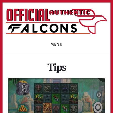
Skip
Skip
to
to
primary
content
sidebar
MENU
Tips