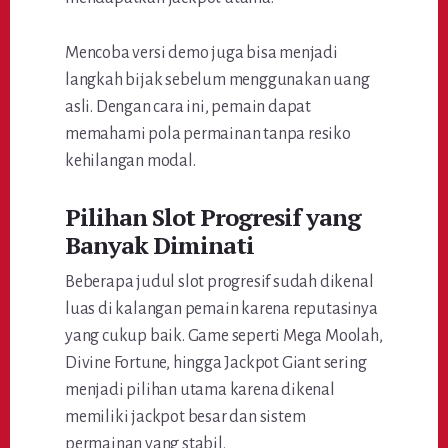
Mencoba versi demo juga bisa menjadi
langkah bijak sebelum menggunakan uang
asli. Dengan cara ini, pemain dapat
memahami pola permainan tanpa resiko
kehilangan modal.
Pilihan Slot Progresif yang
Banyak Diminati
Beberapa judul slot progresif sudah dikenal
luas di kalangan pemain karena reputasinya
yang cukup baik. Game seperti Mega Moolah,
Divine Fortune, hingga Jackpot Giant sering
menjadi pilihan utama karena dikenal
memiliki jackpot besar dan sistem
permainan yang stabil.