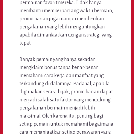
permainan favorit mereka. Tidak hanya
membantu memperpanjang waktu bermain,
promo harian juga mampu memberikan
pengalaman yang lebih menguntungkan
apabila dimanfaatkan dengan strategi yang
tepat.
Banyak pemain yang hanya sekadar
mengklaim bonus tanpa benar-benar
memahami cara kerja dan manfaat yang
terkandung di dalamnya. Padahal, apabila
digunakan secara bijak, promo harian dapat
menjadi salah satu faktor yang mendukung
pengalaman bermain menjadi lebih
maksimal. Oleh karena itu, penting bagi
setiap pemain untuk memahami bagaimana
cara memanfaatkan setiap penawaran yang