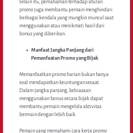
Selain itu, pemahaman terhadap aturan
promo juga membantu pemain menghindari
berbagai kendala yang mungkin muncul saat
menggunakan atau menikmati hasil dari
bonus yang diberikan.
Manfaat Jangka Panjang dari
Pemanfaatan Promo yang Bijak
Memanfaatkan promo harian bukan hanya
soal mendapatkan keuntungan sesaat.
Dalam jangka panjang, kebiasaan
menggunakan bonus secara bijak dapat
membantu pemain mengelola aktivitas
bermain dengan lebih baik.
Pemain yang memahami cara kerja promo