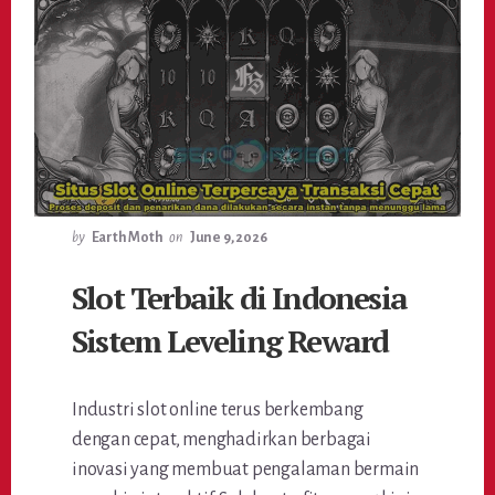
by
Earth Moth
on
June 9, 2026
Slot Terbaik di Indonesia
Sistem Leveling Reward
Industri slot online terus berkembang
dengan cepat, menghadirkan berbagai
inovasi yang membuat pengalaman bermain