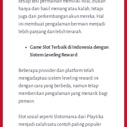
setiap sesi permainan memiliki nilai, bukan
hanya dari hasil menang atau kalah, tetapi
juga dari perkembangan akun mereka. Hal
ini membuat pengalaman bermain menjadi
lebih panjang dan lebih terarah.
Game Slot Terbaik di Indonesia dengan
Sistem Leveling Reward
Beberapa provider dan platform telah
mengadaptasi sistem leveling reward ini
dengan cara yang berbeda, namun tetap
memberikan pengalaman yang menarik bagi
pemain.
Slot sosial seperti Slotomania dari Playtika
menjadi salah satu contoh paling populer