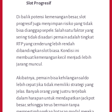
Slot Progresif
Di balik potensi kemenangan besar, slot
progresif juga menyimpan risiko yang tidak
bisa dianggap sepele. Salah satu faktor yang
sering tidak disadari pemain adalah tingkat
RTP yang cenderung lebih rendah
dibandingkan slot biasa. Kondisi ini
membuat kemenangan kecil menjadi lebih
jarang muncul.
Akibatnya, pemain bisa kehilangan saldo
lebih cepat jika tidak memiliki strategi yang
jelas. Banyak orang yang justru terjebak
dalam harapan untuk mendapatkan jackpot
besar, sehingga terus bermain tanpa
mempertimbangkan batasan modal mereka