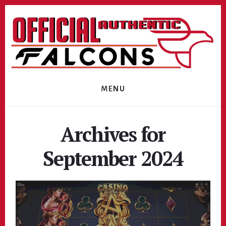
Skip
Skip
to
to
primary
content
sidebar
MENU
Archives for
September 2024