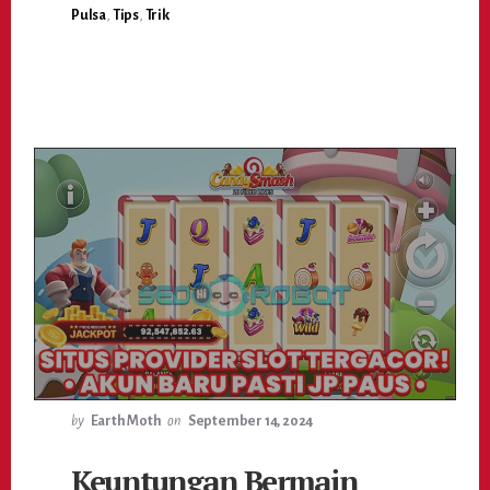
Pulsa
,
Tips
,
Trik
by
Earth Moth
on
September 14, 2024
Keuntungan Bermain