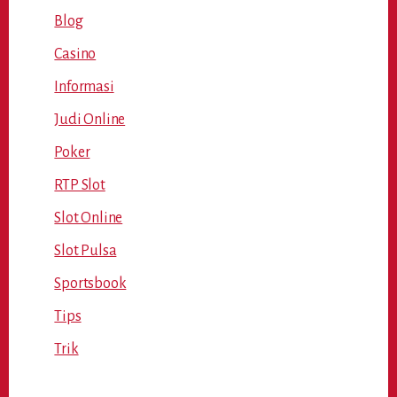
Blog
Casino
Informasi
Judi Online
Poker
RTP Slot
Slot Online
Slot Pulsa
Sportsbook
Tips
Trik