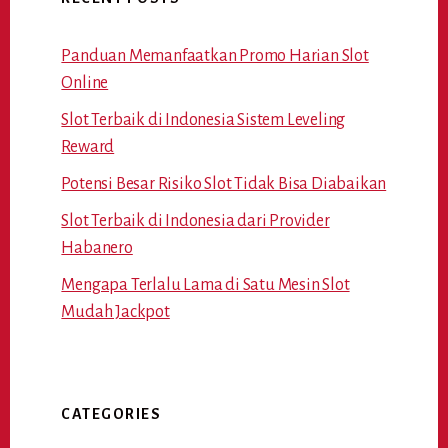
Panduan Memanfaatkan Promo Harian Slot
Online
Slot Terbaik di Indonesia Sistem Leveling
Reward
Potensi Besar Risiko Slot Tidak Bisa Diabaikan
Slot Terbaik di Indonesia dari Provider
Habanero
Mengapa Terlalu Lama di Satu Mesin Slot
Mudah Jackpot
CATEGORIES