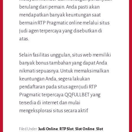
berulang dari pemain. Anda pasti akan
mendapatkan banyak keuntungan saat
bermain RTP Pragmatic online melalui situs
judi agen terpercaya yang disebutkan di
atas.
Selain fasilitas unggulan, situs web memiliki
banyak bonus tambahan yang dapat Anda
nikmati sepuasnya. Untuk memaksimalkan
keuntungan Anda, segera lakukan
pendaftaran pada situs agen judi RTP
Pragmatic terpercaya
QQFULLBET
yang
tersedia di internet dan mulai
mengeksplorasi situs secara aktif.
Filed Under:
Judi Online
,
RTP Slot
,
Slot Online
,
Slot