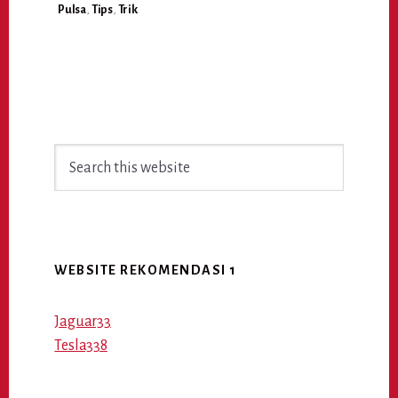
Pulsa
,
Tips
,
Trik
Primary
Search
Sidebar
this
website
WEBSITE REKOMENDASI 1
Jaguar33
Tesla338