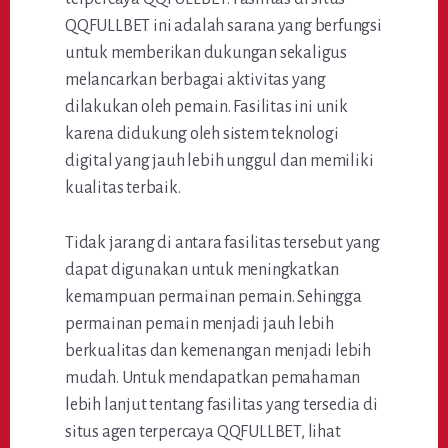
QQFULLBET
ini adalah sarana yang berfungsi
untuk memberikan dukungan sekaligus
melancarkan berbagai aktivitas yang
dilakukan oleh pemain. Fasilitas ini unik
karena didukung oleh sistem teknologi
digital yang jauh lebih unggul dan memiliki
kualitas terbaik.
Tidak jarang di antara fasilitas tersebut yang
dapat digunakan untuk meningkatkan
kemampuan permainan pemain. Sehingga
permainan pemain menjadi jauh lebih
berkualitas dan kemenangan menjadi lebih
mudah. Untuk mendapatkan pemahaman
lebih lanjut tentang fasilitas yang tersedia di
situs agen terpercaya
QQFULLBET
, lihat