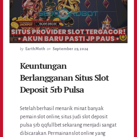
by
Earth Moth
on
September 29, 2024
Keuntungan
Berlangganan Situs Slot
Deposit 5rb Pulsa
Setelah berhasil menarik minat banyak
pemain slot online, situs judi slot deposit
pulsa 5rb
qqfullbet
sekarang menjadi sangat
dibicarakan. Permainan slot online yang