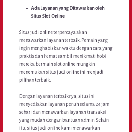
Ada Layanan yang Ditawarkan oleh
Situs Slot Online
Situs judi online terpercaya akan
menawarkan layanan terbaik. Pemain yang
ingin menghabiskan waktu dengan cara yang
praktis dan hemat sambil menikmati hobi
mereka bermain slot online mungkin
menemukan situs judi online ini menjadi
pilihan terbaik.
Dengan layanan terbaiknya, situs ini
menyediakan layanan penuh selama 24 jam
sehari dan menawarkan layanan transaksi
yang mudah dengan bantuan admin. Selain
itu, situs judi online kami menawarkan