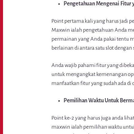
Pengetahuan Mengenai Fitur 
Point pertama kali yang harus jadi 
Maxwin ialah pengetahuan Anda menge
permainan yang Anda pakai tentu me
berlainan di antara satu slot dengan 
Anda wajib pahami fitur yang dibeka
untuk mengangkat kemenangan opt
manfaatkan fitur yang sudah ada di
Pemilihan Waktu Untuk Berm
Point ke-2 yang harus juga anda li
maxwin ialah pemilihan waktu untuk