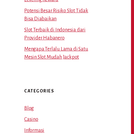
Potensi Besar Risiko Slot Tidak
Bisa Diabaikan
Slot Terbaik di Indonesia dari
Provider Habanero
Mengapa Terlalu Lama di Satu
Mesin Slot Mudah Jackpot
CATEGORIES
Blog
Casino
Informasi