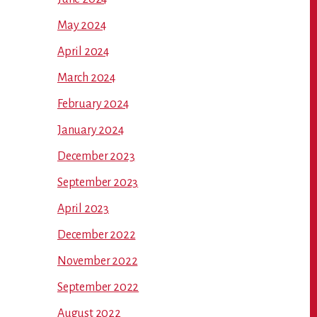
May 2024
April 2024
March 2024
February 2024
January 2024
December 2023
September 2023
April 2023
December 2022
November 2022
September 2022
August 2022