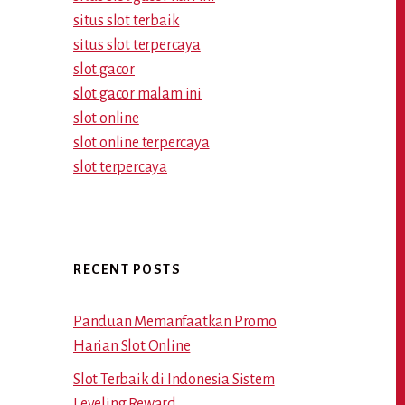
situs slot terbaik
situs slot terpercaya
slot gacor
slot gacor malam ini
slot online
slot online terpercaya
slot terpercaya
RECENT POSTS
Panduan Memanfaatkan Promo
Harian Slot Online
Slot Terbaik di Indonesia Sistem
Leveling Reward