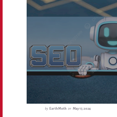
by
Earth Moth
on
May 17, 2024