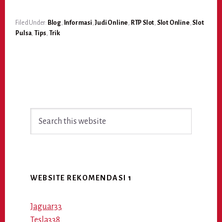
Filed Under:
Blog
,
Informasi
,
Judi Online
,
RTP Slot
,
Slot Online
,
Slot
Pulsa
,
Tips
,
Trik
Primary
Search
Sidebar
this
website
WEBSITE REKOMENDASI 1
Jaguar33
Tesla338