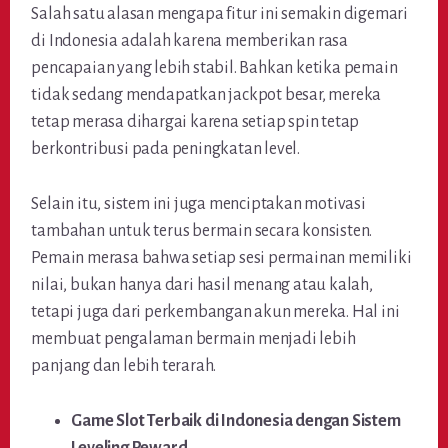
Salah satu alasan mengapa fitur ini semakin digemari
di Indonesia adalah karena memberikan rasa
pencapaian yang lebih stabil. Bahkan ketika pemain
tidak sedang mendapatkan jackpot besar, mereka
tetap merasa dihargai karena setiap spin tetap
berkontribusi pada peningkatan level.
Selain itu, sistem ini juga menciptakan motivasi
tambahan untuk terus bermain secara konsisten.
Pemain merasa bahwa setiap sesi permainan memiliki
nilai, bukan hanya dari hasil menang atau kalah,
tetapi juga dari perkembangan akun mereka. Hal ini
membuat pengalaman bermain menjadi lebih
panjang dan lebih terarah.
Game Slot Terbaik di Indonesia dengan Sistem
Leveling Reward