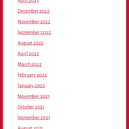
April 2023
December 2022
November 2022
September 2022
August 2022
April 2022
March 2022
February 2022
January 2022
November 2021
October 2021
September 2021
August 2021