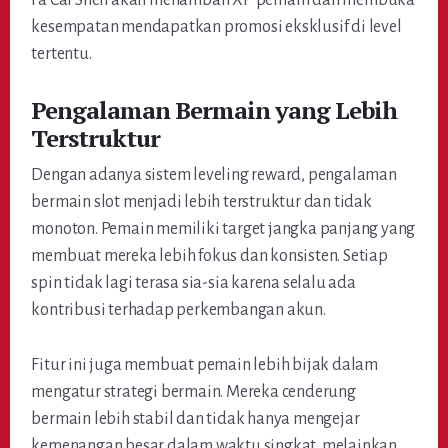
kesempatan mendapatkan promosi eksklusif di level
tertentu.
Pengalaman Bermain yang Lebih
Terstruktur
Dengan adanya sistem leveling reward, pengalaman
bermain slot menjadi lebih terstruktur dan tidak
monoton. Pemain memiliki target jangka panjang yang
membuat mereka lebih fokus dan konsisten. Setiap
spin tidak lagi terasa sia-sia karena selalu ada
kontribusi terhadap perkembangan akun.
Fitur ini juga membuat pemain lebih bijak dalam
mengatur strategi bermain. Mereka cenderung
bermain lebih stabil dan tidak hanya mengejar
kemenangan besar dalam waktu singkat, melainkan