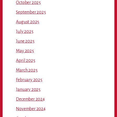
October 2025
September 2025
August 2025
July 2025
June 2025
May 2025
April 2025
March 2025
February 2025
January 2025
December 2024
November 2024