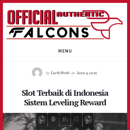
Skip
Skip
to
to
primary
content
sidebar
MENU
by
Earth Moth
on
June 9, 2026
Slot Terbaik di Indonesia
Sistem Leveling Reward