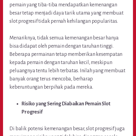
pemain yang tiba-tiba mendapatkan kemenangan
besar tetap menjadi daya tarik utama yang membuat
slot progresif tidak pernah kehilangan popularitas.
Menariknya, tidak semua kemenangan besar hanya
bisa didapat oleh pemain dengan taruhan tinggi.
Beberapa permainan tetap memberikan kesempatan
kepada pemain dengan taruhan kecil, meskipun
peluangnya tentu lebih terbatas. Inilah yang membuat
banyak orang terus mencoba, berharap
keberuntungan berpihak pada mereka.
Risiko yang Sering Diabaikan Pemain Slot
Progresif
Di balik potensi kemenangan besar, slot progresif juga