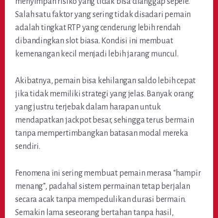
menyimpan risiko yang tidak bisa dianggap sepele.
Salah satu faktor yang sering tidak disadari pemain
adalah tingkat RTP yang cenderung lebih rendah
dibandingkan slot biasa. Kondisi ini membuat
kemenangan kecil menjadi lebih jarang muncul.
Akibatnya, pemain bisa kehilangan saldo lebih cepat
jika tidak memiliki strategi yang jelas. Banyak orang
yang justru terjebak dalam harapan untuk
mendapatkan jackpot besar, sehingga terus bermain
tanpa mempertimbangkan batasan modal mereka
sendiri.
Fenomena ini sering membuat pemain merasa “hampir
menang”, padahal sistem permainan tetap berjalan
secara acak tanpa mempedulikan durasi bermain.
Semakin lama seseorang bertahan tanpa hasil,