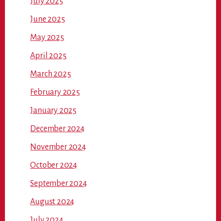
July 2025
June 2025
May 2025
April 2025
March 2025
February 2025
January 2025
December 2024
November 2024
October 2024
September 2024
August 2024
July 2024