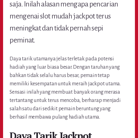
saja. Inilah alasan mengapa pencarian
mengenai slot mudah jackpot terus
meningkat dan tidak pernah sepi
peminat.
Daya tarik utamanya jelas terletak pada potensi
hadiah yang luar biasa besar. Dengan taruhan yang
bahkan tidak selalu harus besar, pemain tetap
memiliki kesempatan untuk meraih jackpot utama.
Sensasi inilah yang membuat banyak orang merasa
tertantang untuk terus mencoba, berharap menjadi
salah satu dari sedikit pemain beruntung yang
berhasil membawa pulang hadiah utama.
Daya Tarik Jackpot