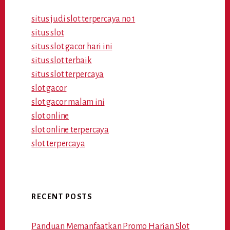
situs judi slot terpercaya no 1
situs slot
situs slot gacor hari ini
situs slot terbaik
situs slot terpercaya
slot gacor
slot gacor malam ini
slot online
slot online terpercaya
slot terpercaya
RECENT POSTS
Panduan Memanfaatkan Promo Harian Slot