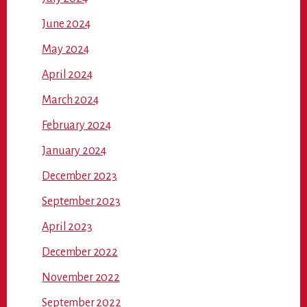
June 2024
May 2024
April 2024
March 2024
February 2024
January 2024
December 2023
September 2023
April 2023
December 2022
November 2022
September 2022