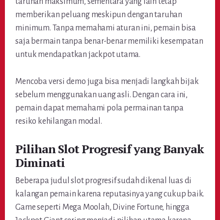
taruhan maksimum, sementara yang lain tetap
memberikan peluang meskipun dengan taruhan
minimum. Tanpa memahami aturan ini, pemain bisa
saja bermain tanpa benar-benar memiliki kesempatan
untuk mendapatkan jackpot utama.
Mencoba versi demo juga bisa menjadi langkah bijak
sebelum menggunakan uang asli. Dengan cara ini,
pemain dapat memahami pola permainan tanpa
resiko kehilangan modal.
Pilihan Slot Progresif yang Banyak
Diminati
Beberapa judul slot progresif sudah dikenal luas di
kalangan pemain karena reputasinya yang cukup baik.
Game seperti Mega Moolah, Divine Fortune, hingga