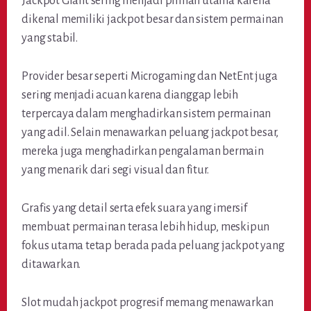
Jackpot Giant sering menjadi pilihan utama karena
dikenal memiliki jackpot besar dan sistem permainan
yang stabil.
Provider besar seperti Microgaming dan NetEnt juga
sering menjadi acuan karena dianggap lebih
terpercaya dalam menghadirkan sistem permainan
yang adil. Selain menawarkan peluang jackpot besar,
mereka juga menghadirkan pengalaman bermain
yang menarik dari segi visual dan fitur.
Grafis yang detail serta efek suara yang imersif
membuat permainan terasa lebih hidup, meskipun
fokus utama tetap berada pada peluang jackpot yang
ditawarkan.
Slot mudah jackpot progresif memang menawarkan