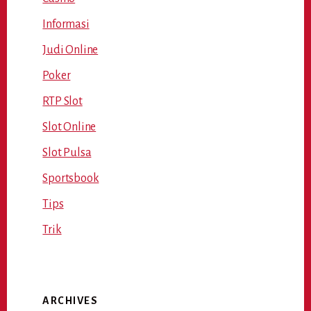
Informasi
Judi Online
Poker
RTP Slot
Slot Online
Slot Pulsa
Sportsbook
Tips
Trik
ARCHIVES