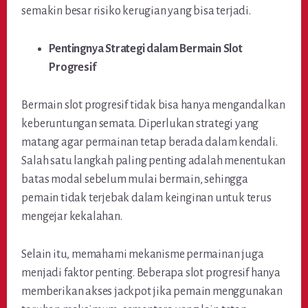
semakin besar risiko kerugian yang bisa terjadi.
Pentingnya Strategi dalam Bermain Slot
Progresif
Bermain slot progresif tidak bisa hanya mengandalkan
keberuntungan semata. Diperlukan strategi yang
matang agar permainan tetap berada dalam kendali.
Salah satu langkah paling penting adalah menentukan
batas modal sebelum mulai bermain, sehingga
pemain tidak terjebak dalam keinginan untuk terus
mengejar kekalahan.
Selain itu, memahami mekanisme permainan juga
menjadi faktor penting. Beberapa slot progresif hanya
memberikan akses jackpot jika pemain menggunakan