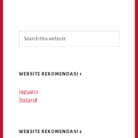
Primary
Search
Sidebar
this
website
WEBSITE REKOMENDASI 1
Jaguar33
Tesla338
WEBSITE REKOMENDASI 2