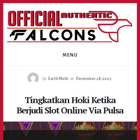
Skip
Skip
to
to
primary
content
sidebar
MENU
by
Earth Moth
on
December 28, 2023
Tingkatkan Hoki Ketika
Berjudi Slot Online Via Pulsa