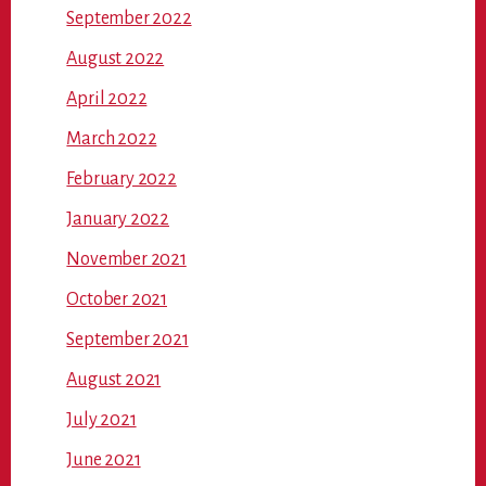
September 2022
August 2022
April 2022
March 2022
February 2022
January 2022
November 2021
October 2021
September 2021
August 2021
July 2021
June 2021