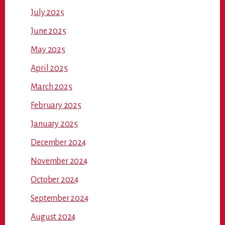
July 2025
June 2025
May 2025
April 2025
March 2025
February 2025
January 2025
December 2024
November 2024
October 2024
September 2024
August 2024