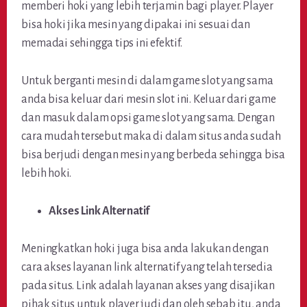
memberi hoki yang lebih terjamin bagi player. Player
bisa hoki jika mesin yang dipakai ini sesuai dan
memadai sehingga tips ini efektif.
Untuk berganti mesin di dalam game slot yang sama
anda bisa keluar dari mesin slot ini. Keluar dari game
dan masuk dalam opsi game slot yang sama. Dengan
cara mudah tersebut maka di dalam situs anda sudah
bisa berjudi dengan mesin yang berbeda sehingga bisa
lebih hoki.
Akses Link Alternatif
Meningkatkan hoki juga bisa anda lakukan dengan
cara akses layanan link alternatif yang telah tersedia
pada situs. Link adalah layanan akses yang disajikan
pihak situs untuk player judi dan oleh sebab itu, anda