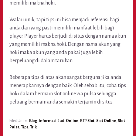
memiliki makna hoki.
Walau unik, tapi tips ini bisa menjadi referensi bagi
anda dan yang pasti memiliki manfaat lebih bagi
player. Player harus berjudi di situs dengan nama akun
yang memiliki makna hoki. Dengan nama akun yang
hoki maka akun yang anda pakai juga lebih
berpeluang di dalam taruhan.
Beberapa tips di atas akan sangat berguna jika anda
menerapkannya dengan baik. Oleh sebab itu, coba tips
hoki dalam bermain slot online via pulsa sehingga
peluang bermain anda semakin terjamin di situs.
Filed Under:
Blog
,
Informasi
,
Judi Online
,
RTP Slot
,
Slot Online
,
Slot
Pulsa
,
Tips
,
Trik