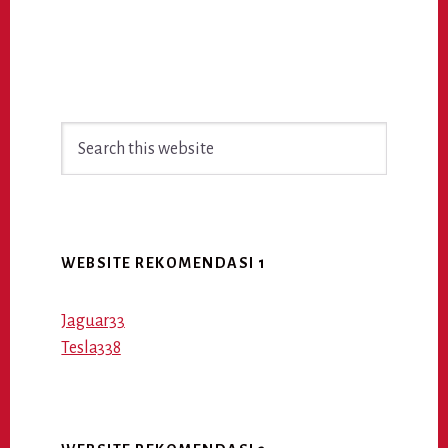
Primary
Search
Sidebar
this
website
WEBSITE REKOMENDASI 1
Jaguar33
Tesla338