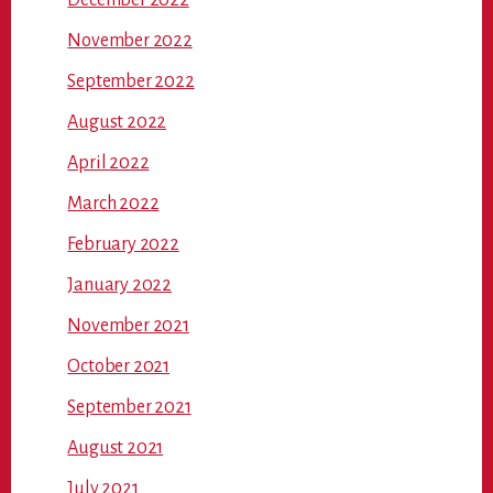
December 2022
November 2022
September 2022
August 2022
April 2022
March 2022
February 2022
January 2022
November 2021
October 2021
September 2021
August 2021
July 2021