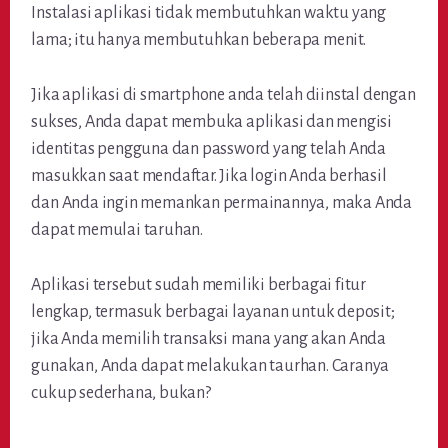
Instalasi aplikasi tidak membutuhkan waktu yang
lama; itu hanya membutuhkan beberapa menit.
Jika aplikasi di smartphone anda telah diinstal dengan
sukses, Anda dapat membuka aplikasi dan mengisi
identitas pengguna dan password yang telah Anda
masukkan saat mendaftar. Jika login Anda berhasil
dan Anda ingin memankan permainannya, maka Anda
dapat memulai taruhan.
Aplikasi tersebut sudah memiliki berbagai fitur
lengkap, termasuk berbagai layanan untuk deposit;
jika Anda memilih transaksi mana yang akan Anda
gunakan, Anda dapat melakukan taurhan. Caranya
cukup sederhana, bukan?