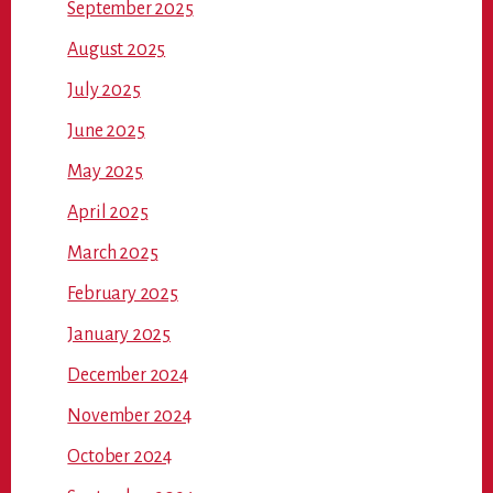
September 2025
August 2025
July 2025
June 2025
May 2025
April 2025
March 2025
February 2025
January 2025
December 2024
November 2024
October 2024