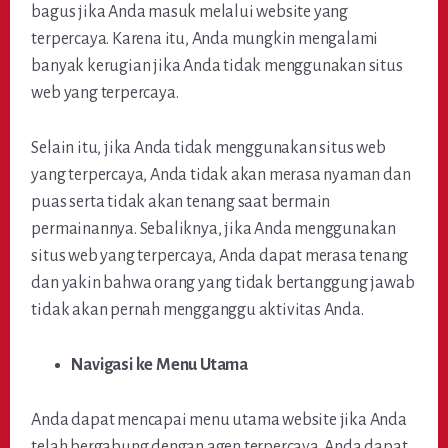
bagus jika Anda masuk melalui website yang
terpercaya. Karena itu, Anda mungkin mengalami
banyak kerugian jika Anda tidak menggunakan situs
web yang terpercaya.
Selain itu, jika Anda tidak menggunakan situs web
yang terpercaya, Anda tidak akan merasa nyaman dan
puas serta tidak akan tenang saat bermain
permainannya. Sebaliknya, jika Anda menggunakan
situs web yang terpercaya, Anda dapat merasa tenang
dan yakin bahwa orang yang tidak bertanggung jawab
tidak akan pernah mengganggu aktivitas Anda.
Navigasi ke Menu Utama
Anda dapat mencapai menu utama website jika Anda
telah bergabung dengan agen terpercaya. Anda dapat