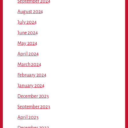
September 2024
August 2024
July 2024
June 2024
May 2024
April 2024
March 2024
February 2024
January 2024
December 2023
September 2023
April 2023