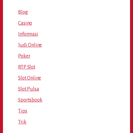
Blog
Casino
Informasi
Judi Online
Poker
RTP Slot
Slot Online
Slot Pulsa
Sportsbook
Tips
Trik