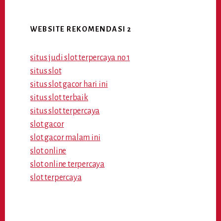
WEBSITE REKOMENDASI 2
situs judi slot terpercaya no 1
situs slot
situs slot gacor hari ini
situs slot terbaik
situs slot terpercaya
slot gacor
slot gacor malam ini
slot online
slot online terpercaya
slot terpercaya