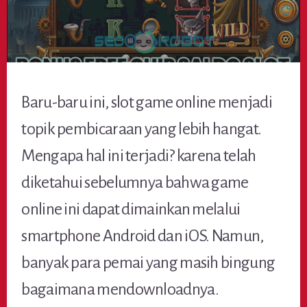
Baru-baru ini, slot game online menjadi
topik pembicaraan yang lebih hangat.
Mengapa hal ini terjadi? karena telah
diketahui sebelumnya bahwa game
online ini dapat dimainkan melalui
smartphone Android dan iOS. Namun,
banyak para pemai yang masih bingung
bagaimana mendownloadnya.