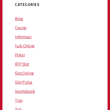
CATEGORIES
Blog
Casino
Informasi
Judi Online
Poker
RTP Slot
Slot Online
Slot Pulsa
Sportsbook
Tips
Trik