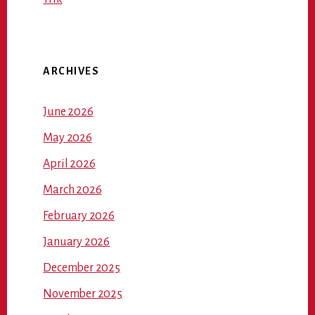
ARCHIVES
June 2026
May 2026
April 2026
March 2026
February 2026
January 2026
December 2025
November 2025